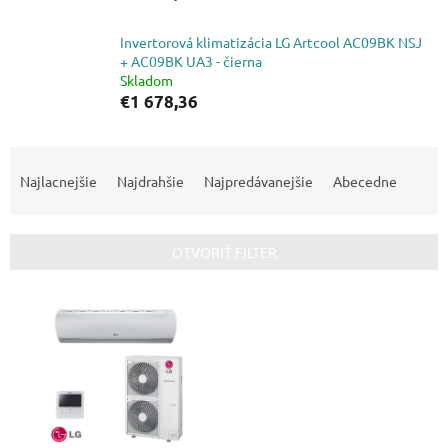
Invertorová klimatizácia LG Artcool AC09BK NSJ
+ AC09BK UA3 - čierna
Skladom
€1 678,36
R
a
Najlacnejšie
Najdrahšie
Najpredávanejšie
Abecedne
d
e
n
OTVORIŤ FILTER
i
e
V
p
ý
r
p
o
i
d
s
u
p
k
r
t