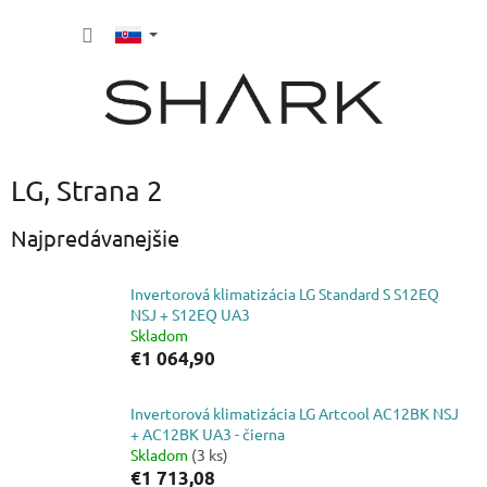
Prejsť
NÁKU
na
obsah
KOŠÍK
LG
, Strana 2
Najpredávanejšie
Invertorová klimatizácia LG Standard S S12EQ
NSJ + S12EQ UA3
Skladom
€1 064,90
Invertorová klimatizácia LG Artcool AC12BK NSJ
+ AC12BK UA3 - čierna
Skladom
(3 ks)
€1 713,08