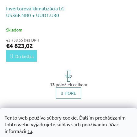
o
o
d
Invertorová klimatizácia LG
v
u
US36F.NR0 + UUD1.U30
k
t
Skladom
o
€3 758,55 bez DPH
v
€4 623,02
Do košíka
S
1
2
t
r
13
položiek celkom
O
á
v
HORE
n
l
k
o
á
v
Z
d
a
a
á
Tento web používa súbory cookie. Ďalším prechádzaním
Obchodné podmienky
Ochrana osobných údajov
n
c
p
tohto webu vyjadrujete súhlas s ich používaním. Viac
i
Možnosti dopravy a platby
Reklamačné podmienky
i
ä
e
informácií
tu
.
Pozáručný servis
Vrátenie tovaru
+421 951 009 249
e
shop@shark.sk