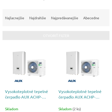
R
a
Najlacnejšie
Najdrahšie
Najpredávanejšie
Abecedne
d
e
n
OTVORIŤ FILTER
i
e
V
p
ý
r
p
o
i
d
s
u
p
k
r
t
o
o
d
Vysokoteplotné tepelné
Vysokoteplotné tepelné
v
u
čerpadlo AUX ACHP-
čerpadlo AUX ACHP-
k
H14/5R3HA - 3-fázové
H16/5R3HA - 3-fázové
t
Skladom
Skladom
(2 ks)