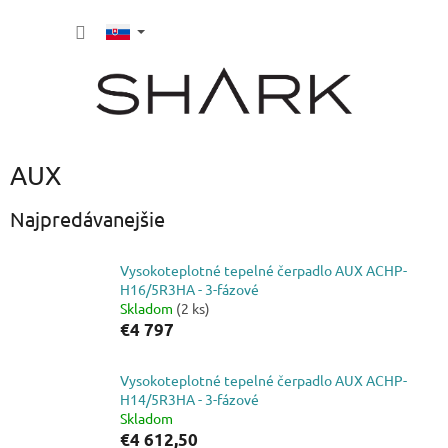
Prejsť
NÁKU
na
obsah
KOŠÍK
AUX
Najpredávanejšie
Vysokoteplotné tepelné čerpadlo AUX ACHP-
H16/5R3HA - 3-fázové
Skladom
(2 ks)
€4 797
Vysokoteplotné tepelné čerpadlo AUX ACHP-
H14/5R3HA - 3-fázové
Skladom
€4 612,50