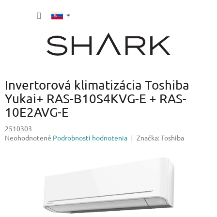
Prejsť
NÁKU
na
obsah
KOŠÍK
Invertorová klimatizácia Toshiba
Yukai+ RAS-B10S4KVG-E + RAS-
10E2AVG-E
2510303
Priemerné
Neohodnotené
Podrobnosti hodnotenia
Značka:
Toshiba
hodnotenie
produktu
je
0,0
z
5
hviezdičiek.