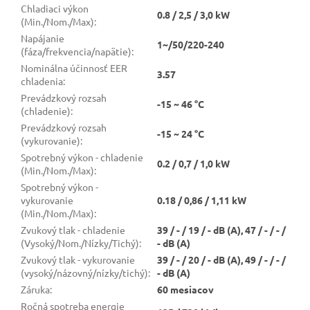
Chladiaci výkon
0.8 / 2,5 / 3,0 kW
(Min./Nom./Max)
:
Napájanie
1~/50/220-240
(fáza/frekvencia/napätie)
:
Nominálna účinnosť EER
3.57
chladenia
:
Prevádzkový rozsah
-15 ~ 46 °C
(chladenie)
:
Prevádzkový rozsah
-15 ~ 24 °C
(vykurovanie)
:
Spotrebný výkon - chladenie
0.2 / 0,7 / 1,0 kW
(Min./Nom./Max)
:
Spotrebný výkon -
vykurovanie
0.18 / 0,86 / 1,11 kW
(Min./Nom./Max)
:
Zvukový tlak - chladenie
39 / - / 19 / - dB (A), 47 / - / - /
(Vysoký/Nom./Nízky/Tichý)
:
- dB (A)
Zvukový tlak - vykurovanie
39 / - / 20 / - dB (A), 49 / - / - /
(vysoký/názovný/nízky/tichý)
:
- dB (A)
Záruka
:
60 mesiacov
Ročná spotreba energie