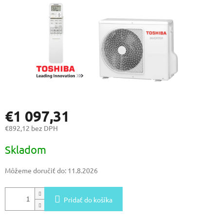
€1 097,31
€892,12 bez DPH
Jednotková
Skladom
cena:
Môžeme doručiť do:
11.8.2026
Pridať do košíka