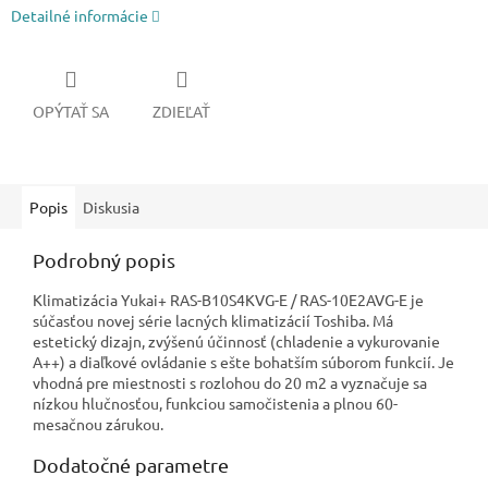
Detailné informácie
OPÝTAŤ SA
ZDIEĽAŤ
Popis
Diskusia
Podrobný popis
Klimatizácia Yukai+ RAS-B10S4KVG-E / RAS-10E2AVG-E je
súčasťou novej série lacných klimatizácií Toshiba. Má
estetický dizajn, zvýšenú účinnosť (chladenie a vykurovanie
A++) a diaľkové ovládanie s ešte bohatším súborom funkcií. Je
vhodná pre miestnosti s rozlohou do 20 m2 a vyznačuje sa
nízkou hlučnosťou, funkciou samočistenia a plnou 60-
mesačnou zárukou.
Dodatočné parametre