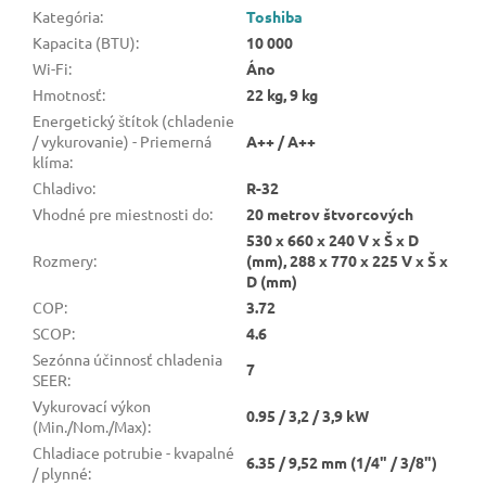
Kategória
:
Toshiba
Kapacita (BTU)
:
10 000
Wi-Fi
:
Áno
Hmotnosť
:
22 kg, 9 kg
Energetický štítok (chladenie
/ vykurovanie) - Priemerná
A++ / A++
klíma
:
Chladivo
:
R-32
Vhodné pre miestnosti do
:
20 metrov štvorcových
530 x 660 x 240 V x Š x D
Rozmery
:
(mm), 288 x 770 x 225 V x Š x
D (mm)
COP
:
3.72
SCOP
:
4.6
Sezónna účinnosť chladenia
7
SEER
:
Vykurovací výkon
0.95 / 3,2 / 3,9 kW
(Min./Nom./Max)
:
Chladiace potrubie - kvapalné
6.35 / 9,52 mm (1/4" / 3/8")
/ plynné
: