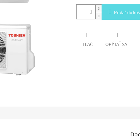
Pridať do koš
TLAČ
OPÝTAŤ SA
Dod