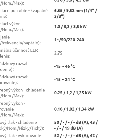
./Nom./Max)
:
diace potrubie - kvapalné
6.35 / 9,52 mm (1/4" /
ynné
:
3/8")
diaci výkon
1.0 / 3,3 / 3,5 kW
./Nom./Max)
:
janie
1~/50/220-240
a/frekvencia/napätie)
:
nálna účinnosť EER
2.75
denia
:
ádzkový rozsah
-15 ~ 46 °C
adenie)
:
ádzkový rozsah
-15 ~ 24 °C
urovanie)
:
rebný výkon - chladenie
0.25 / 1,2 / 1,25 kW
./Nom./Max)
:
rebný výkon -
rovanie
0.18 / 1,02 / 1,34 kW
./Nom./Max)
:
ový tlak - chladenie
50 / - / - / - dB (A), 43 /
oký/Nom./Nízky/Tichý)
:
- / - / 19 dB (A)
ový tlak - vykurovanie
52 / - / - / - dB (A), 42 /