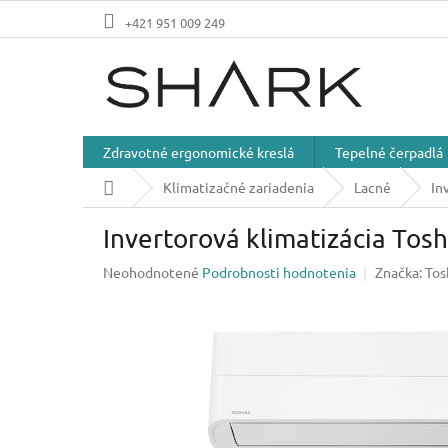
Prejsť
+421 951 009 249
na
obsah
Zdravotné ergonomické kreslá
Tepelné čerpadlá
Domov
Klimatizačné zariadenia
Lacné
In
Invertorová klimatizácia T
Priemerné
Neohodnotené
Podrobnosti hodnotenia
Značka:
Tos
hodnotenie
produktu
je
0,0
z
5
hviezdičiek.