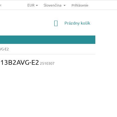
EUR
Slovenčina
JOV
Prihlásenie
NÁKUPNÝ
Prázdny košík
KOŠÍK
VG-E2
S-13B2AVG-E2
2510307