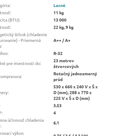
gória
:
Lacné
tnosť
:
11 kg
cita (BTU)
:
13 000
tnosť
:
22 kg, 9 kg
getický štítok (chladenie
kurovanie) - Priemerná
A++ / A+
a
:
divo
:
R-32
23 metrov
né pre miestnosti do
:
štvorcových
Rotačný jednosmerný
kompresora
:
prúd
530 x 660 x 240 V x Š x
mery
:
D (mm), 288 x 770 x
225 V x Š x D (mm)
:
3.53
P
:
4
nna účinnosť chladenia
6.1
R
:
rovací výkon
0.76 / 3,6 / 4,3 kW