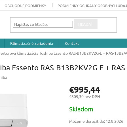
OBCHODNÉ PODMIENKY
PODMIENKY OCHRANY OSOBNÝCH ÚDA
HĽADAŤ
Klimatizačné zariadenia
Kontakt
vertorová klimatizácia Toshiba Essento RAS-B13B2KV2G-E + RAS-13B2A
oshiba Essento RAS-B13B2KV2G-E + RA
hiba
€995,44
€809,30 bez DPH
Jednotková
Skladom
cena:
Môžeme doručiť do:
12.8.2026