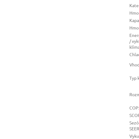
Kate
Hmo
Kapa
Hmo
Ener
/ vy
klím
Chla
Vhod
Typ 
Roz
COP
SCO
Sezó
SEE
Vyku