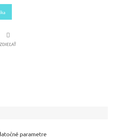
íka
ZDIEĽAŤ
atočné parametre