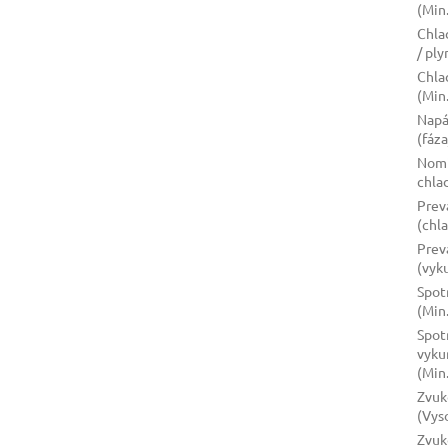
(Min
Chla
/ pl
Chla
(Min
Napá
(fáz
Nomi
chla
Prev
(chl
Prev
(vyk
Spot
(Min
Spot
vyku
(Min
Zvuk
(Vys
Zvuk