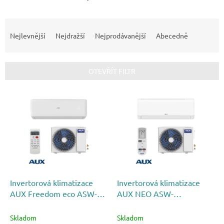
Ř
a
Nejlevnější
Nejdražší
Nejprodávanější
Abecedně
z
e
n
OTEVŘÍT FILTR
í
p
V
r
ý
o
p
d
i
u
s
k
p
t
r
ů
o
d
Invertorová klimatizace
Invertorová klimatizace
u
AUX Freedom eco ASW-
AUX NEO ASW-
k
H09B6B4/FAR3DI-C0
H09B5A4/QDR3DI-C0
t
Skladom
Skladom