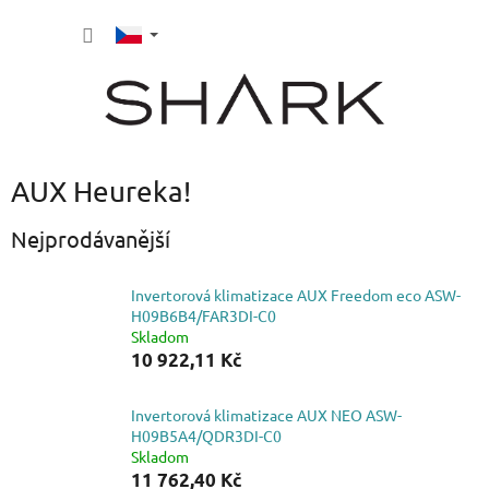
Přejít
NÁKUP
na
obsah
KOŠÍK
AUX Heureka!
Nejprodávanější
Invertorová klimatizace AUX Freedom eco ASW-
H09B6B4/FAR3DI-C0
Skladom
10 922,11 Kč
Invertorová klimatizace AUX NEO ASW-
H09B5A4/QDR3DI-C0
Skladom
11 762,40 Kč