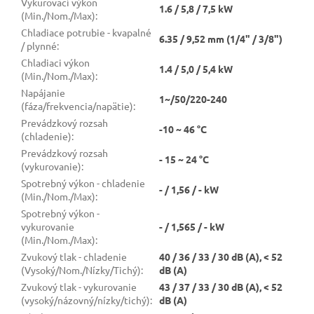
Vykurovací výkon
1.6 / 5,8 / 7,5 kW
(Min./Nom./Max)
:
Chladiace potrubie - kvapalné
6.35 / 9,52 mm (1/4" / 3/8")
/ plynné
:
Chladiaci výkon
1.4 / 5,0 / 5,4 kW
(Min./Nom./Max)
:
Napájanie
1~/50/220-240
(fáza/frekvencia/napätie)
:
Prevádzkový rozsah
-10 ~ 46 °C
(chladenie)
:
Prevádzkový rozsah
- 15 ~ 24 °C
(vykurovanie)
:
Spotrebný výkon - chladenie
- / 1,56 / - kW
(Min./Nom./Max)
:
Spotrebný výkon -
vykurovanie
- / 1,565 / - kW
(Min./Nom./Max)
:
Zvukový tlak - chladenie
40 / 36 / 33 / 30 dB (A), < 52
(Vysoký/Nom./Nízky/Tichý)
:
dB (A)
Zvukový tlak - vykurovanie
43 / 37 / 33 / 30 dB (A), < 52
(vysoký/názovný/nízky/tichý)
:
dB (A)