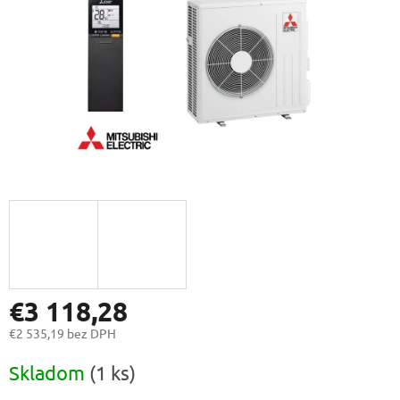
€3 118,28
€2 535,19 bez DPH
Jednotková
Skladom
(1 ks)
cena: