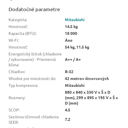
Dodatočné parametre
Kategória
:
Mitsubishi
Hmotnosť
:
14.5 kg
Kapacita (BTU)
:
18 000
Wi-Fi
:
Áno
Hmotnosť
:
54 kg, 11.5 kg
Energetický štítok (chladenie
/ vykurovanie) - Priemerná
A++ / A+
klíma
:
Chladivo
:
R-32
Vhodné pre miestnosti do
:
42 metrov štvorcových
Typ kompresora
:
Mitsubishi
880 x 840 x 330 V x Š x D
Rozmery
:
(mm), 299 x 895 x 195 V x Š x
D (mm)
SCOP
:
4.5
Sezónna účinnosť chladenia
7.2
SEER
: