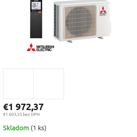
€1 972,37
€1 603,55 bez DPH
Jednotková
Skladom
(1 ks)
cena: