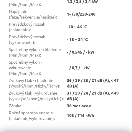
1.2 / 2,5 / 3,4 kW
(Min./Nom./Max)
:
Napájanie
1~/50/220-240
(fáza/frekvencia/napätie)
:
Prevádzkový rozsah
-10 ~ 46 °C
(chladenie)
:
Prevádzkový rozsah
- 15 ~ 24 °C
(vykurovanie)
:
Spotrebný výkon - chladenie
- / 0,545 / - kW
(Min./Nom./Max)
:
Spotrebný výkon -
vykurovanie
- / 0,7 / - kW
(Min./Nom./Max)
:
Zvukový tlak - chladenie
36 / 29 / 23 / 21 dB (A), < 47
(Vysoký/Nom./Nízky/Tichý)
:
dB (A)
Zvukový tlak - vykurovanie
37 / 29 / 24 / 21 dB (A), < 49
(vysoký/názovný/nízky/tichý)
:
dB (A)
Záruka
:
36 mesiacov
Ročná spotreba energie
103 / 716 kWh
(chladenie/vykurovanie)
: