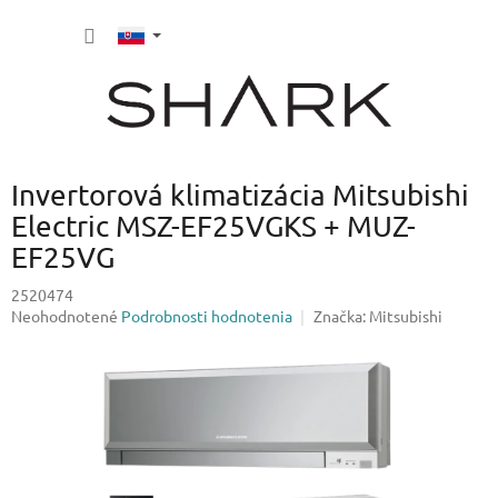
Prejsť
NÁKU
na
obsah
KOŠÍK
Invertorová klimatizácia Mitsubishi
Electric MSZ-EF25VGKS + MUZ-
EF25VG
2520474
Priemerné
Neohodnotené
Podrobnosti hodnotenia
Značka:
Mitsubishi
hodnotenie
produktu
je
0,0
z
5
hviezdičiek.