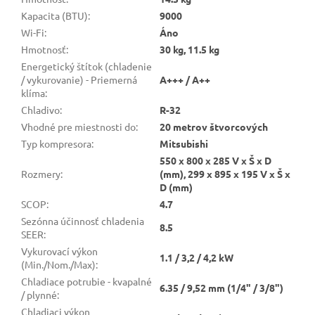
Kapacita (BTU)
:
9000
Wi-Fi
:
Áno
Hmotnosť
:
30 kg, 11.5 kg
Energetický štítok (chladenie
/ vykurovanie) - Priemerná
A+++ / A++
klíma
:
Chladivo
:
R-32
Vhodné pre miestnosti do
:
20 metrov štvorcových
Typ kompresora
:
Mitsubishi
550 x 800 x 285 V x Š x D
Rozmery
:
(mm), 299 x 895 x 195 V x Š x
D (mm)
SCOP
:
4.7
Sezónna účinnosť chladenia
8.5
SEER
:
Vykurovací výkon
1.1 / 3,2 / 4,2 kW
(Min./Nom./Max)
:
Chladiace potrubie - kvapalné
6.35 / 9,52 mm (1/4" / 3/8")
/ plynné
:
Chladiaci výkon