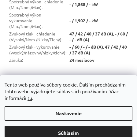
Spotrebný výkon - chladenie
- / 1,868 / - kW
(Min./Nom./Max)
:
Spotrebný výkon -
vykurovanie
- / 1,902 / - kW
(Min./Nom./Max)
:
Zvukový tlak - chladenie
47 / 42 / 40 / 37 dB (A), - / 60 /
(Vysoký/Nom./Nízky/Tichý)
:
- / - dB (A)
Zvukový tlak - vykurovanie
- / 60 / - / - dB (A), 47 / 42 / 40
(vysoký/názovný/nízky/tichý)
:
/ 37 dB (A)
Záruka
:
24 mesiacov
Z
á
Tento web používa súbory cookie. Ďalším prechádzaním
Obchodné podmienky
Ochrana osobných údajov
p
tohto webu vyjadrujete súhlas s ich používaním. Viac
Možnosti dopravy a platby
Reklamačné podmienky
ä
informácií
tu
.
Pozáručný servis
Vrátenie tovaru
+421 951 009 249
t
shop@shark.sk
i
Nastavenie
e
Súhlasím
Copyright 2026
SHARK.SK
. Všetky práva vyhradené.