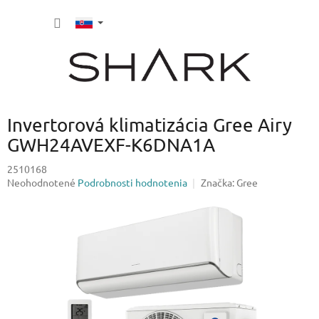
Prejsť
NÁKU
na
obsah
KOŠÍK
Invertorová klimatizácia Gree Airy
GWH24AVEXF-K6DNA1A
2510168
Priemerné
Neohodnotené
Podrobnosti hodnotenia
Značka:
Gree
hodnotenie
produktu
je
0,0
z
5
hviezdičiek.