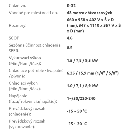
Chladivo
:
R-32
Vhodné pre miestnosti do
:
48 metrov štvorcových
660 x 958 x 402 V x Š x D
Rozmery
:
(mm), 347 x 1110 x 357 V x Š
x D (mm)
SCOP
:
4.6
Sezónna účinnosť chladenia
8.5
SEER
:
Vykurovací výkon
1.5 / 7,8 / 9,5 kW
(Min./Nom./Max)
:
Chladiace potrubie - kvapalné
6.35 / 15,9 mm (1/4" / 5/8")
/ plynné
:
Chladiaci výkon
1.0 / 7,1 / 8,9 kW
(Min./Nom./Max)
:
Napájanie
1~/50/220-240
(fáza/frekvencia/napätie)
:
Prevádzkový rozsah
-15 ~ 50 °C
(chladenie)
:
Prevádzkový rozsah
-25 ~ 30 °C
(vykurovanie)
: