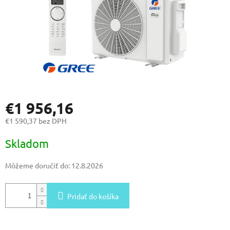
€1 956,16
€1 590,37 bez DPH
Jednotková
Skladom
cena:
Môžeme doručiť do:
12.8.2026
Pridať do košíka