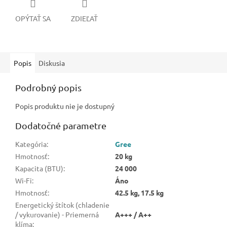
OPÝTAŤ SA
ZDIEĽAŤ
Popis
Diskusia
Podrobný popis
Popis produktu nie je dostupný
Dodatočné parametre
Kategória
:
Gree
Hmotnosť
:
20 kg
Kapacita (BTU)
:
24 000
Wi-Fi
:
Áno
Hmotnosť
:
42.5 kg, 17.5 kg
Energetický štítok (chladenie
/ vykurovanie) - Priemerná
A+++ / A++
klíma
: