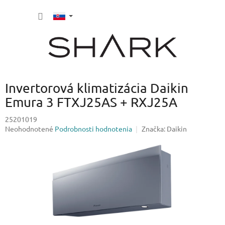
Prejsť
NÁKU
na
obsah
KOŠÍK
Invertorová klimatizácia Daikin
Emura 3 FTXJ25AS + RXJ25A
25201019
Priemerné
Neohodnotené
Podrobnosti hodnotenia
Značka:
Daikin
hodnotenie
produktu
je
0,0
z
5
hviezdičiek.