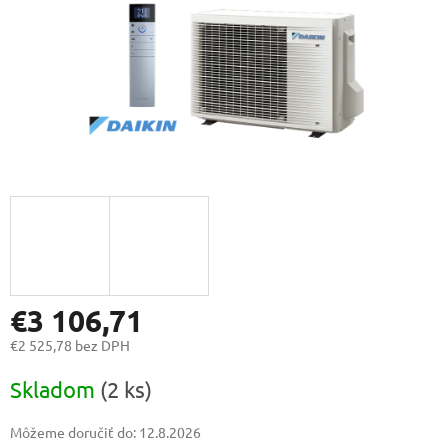
€3 106,71
€2 525,78 bez DPH
Jednotková
Skladom
(2 ks)
cena:
Môžeme doručiť do:
12.8.2026