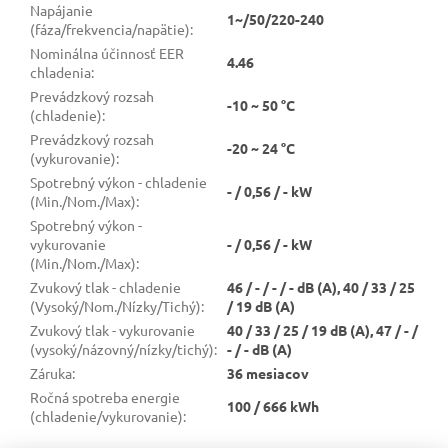
Napájanie
1~/50/220-240
(fáza/frekvencia/napätie)
:
Nominálna účinnosť EER
4.46
chladenia
:
Prevádzkový rozsah
-10 ~ 50 °C
(chladenie)
:
Prevádzkový rozsah
-20 ~ 24 °C
(vykurovanie)
:
Spotrebný výkon - chladenie
- / 0,56 / - kW
(Min./Nom./Max)
:
Spotrebný výkon -
vykurovanie
- / 0,56 / - kW
(Min./Nom./Max)
:
Zvukový tlak - chladenie
46 / - / - / - dB (A), 40 / 33 / 25
(Vysoký/Nom./Nízky/Tichý)
:
/ 19 dB (A)
Zvukový tlak - vykurovanie
40 / 33 / 25 / 19 dB (A), 47 / - /
(vysoký/názovný/nízky/tichý)
:
- / - dB (A)
Záruka
:
36 mesiacov
Ročná spotreba energie
100 / 666 kWh
(chladenie/vykurovanie)
: