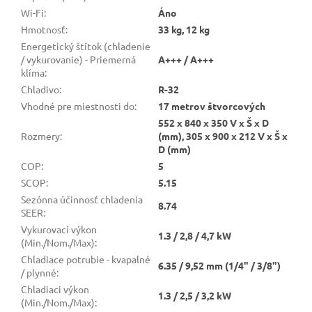
Wi-Fi
:
Áno
Hmotnosť
:
33 kg, 12 kg
Energetický štítok (chladenie
/ vykurovanie) - Priemerná
A+++ / A+++
klíma
:
Chladivo
:
R-32
Vhodné pre miestnosti do
:
17 metrov štvorcových
552 x 840 x 350 V x Š x D
Rozmery
:
(mm), 305 x 900 x 212 V x Š x
D (mm)
COP
:
5
SCOP
:
5.15
Sezónna účinnosť chladenia
8.74
SEER
:
Vykurovací výkon
1.3 / 2,8 / 4,7 kW
(Min./Nom./Max)
:
Chladiace potrubie - kvapalné
6.35 / 9,52 mm (1/4" / 3/8")
/ plynné
:
Chladiaci výkon
1.3 / 2,5 / 3,2 kW
(Min./Nom./Max)
: