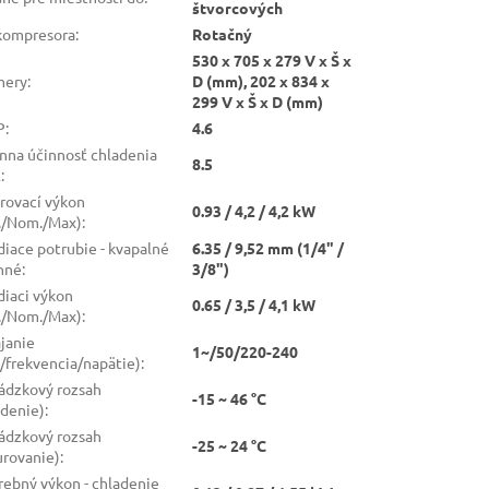
štvorcových
kompresora
:
Rotačný
530 x 705 x 279 V x Š x
mery
:
D (mm), 202 x 834 x
299 V x Š x D (mm)
P
:
4.6
nna účinnosť chladenia
8.5
R
:
rovací výkon
0.93 / 4,2 / 4,2 kW
./Nom./Max)
:
diace potrubie - kvapalné
6.35 / 9,52 mm (1/4" /
ynné
:
3/8")
diaci výkon
0.65 / 3,5 / 4,1 kW
./Nom./Max)
:
janie
1~/50/220-240
a/frekvencia/napätie)
:
ádzkový rozsah
-15 ~ 46 °C
adenie)
:
ádzkový rozsah
-25 ~ 24 °C
urovanie)
:
rebný výkon - chladenie