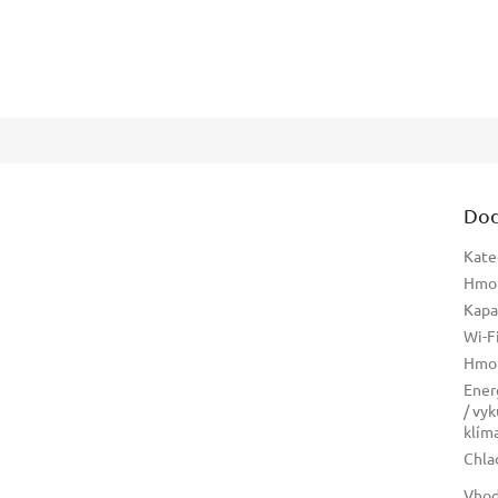
Dod
Kate
Hmo
Kapa
Wi-F
Hmo
Ener
/ vy
klím
Chla
Vhod