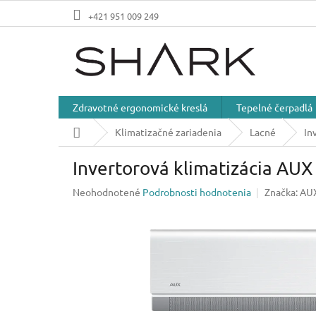
Prejsť
+421 951 009 249
na
obsah
Zdravotné ergonomické kreslá
Tepelné čerpadlá
Domov
Klimatizačné zariadenia
Lacné
In
Invertorová klimatizácia A
Priemerné
Neohodnotené
Podrobnosti hodnotenia
Značka:
AU
hodnotenie
produktu
je
0,0
z
5
hviezdičiek.