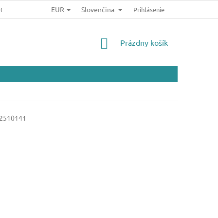
EUR
Slovenčina
JOV
Prihlásenie
NÁKUPNÝ
Prázdny košík
KOŠÍK
2510141