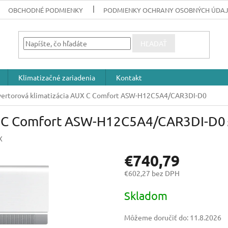
OBCHODNÉ PODMIENKY
PODMIENKY OCHRANY OSOBNÝCH ÚDA
HĽADAŤ
Klimatizačné zariadenia
Kontakt
vertorová klimatizácia AUX C Comfort ASW-H12C5A4/CAR3DI-D0
UX C Comfort ASW-H12C5A4/CAR3DI-D0
X
€740,79
€602,27 bez DPH
Jednotková
Skladom
cena:
Môžeme doručiť do:
11.8.2026