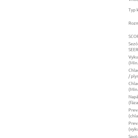
Typ 
Roz
SCO
Sezó
SEE
Vyku
(Min
Chla
/ pl
Chla
(Min
Napá
(fáz
Prev
(chl
Prev
(vyk
Spot