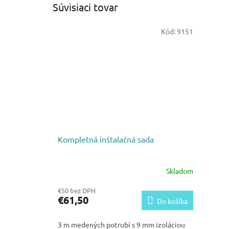
Súvisiaci tovar
Kód:
9151
Kompletná inštalačná sada
Skladom
€50 bez DPH
€61,50
Do košíka
3 m medených potrubí s 9 mm izoláciou