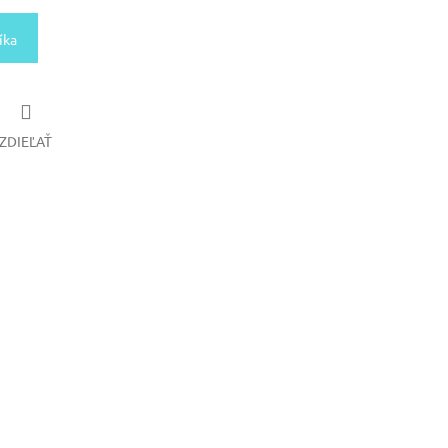
íka
ZDIEĽAŤ