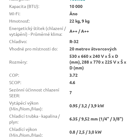
Kapacita (BTU)
:
10 000
Wi-Fi
:
Áno
Hmotnosť
:
22 kg, 9 kg
Energetický štítek (chlazení /
A++ / A++
vytápění) - Průměrné klima
:
Chladivo
:
R-32
Vhodné pro místnosti do
:
20 metrov štvorcových
530 x 660 x 240 V x Š x D
Rozměry
:
(mm), 288 x 770 x 225 V x Š x
D (mm)
COP
:
3.72
SCOP
:
4.6
Sezónní účinnost chlazení
7
SEER
:
Vytápěcí výkon
0.95 / 3,2 / 3,9 kW
(Min./Nom./Max)
:
Chladicí trubka - kapalina /
6.35 / 9,52 mm (1/4" / 3/8")
plyn
:
Chladící výkon
0.8 / 2,5 / 3,0 kW
(Min./Nom./Max)
: