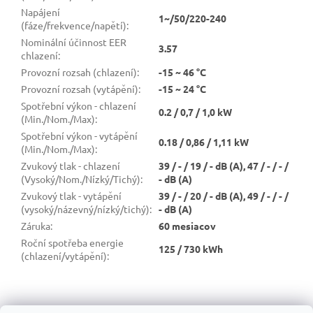
Napájení
1~/50/220-240
(fáze/frekvence/napětí)
:
Nominální účinnost EER
3.57
chlazení
:
Provozní rozsah (chlazení)
:
-15 ~ 46 °C
Provozní rozsah (vytápění)
:
-15 ~ 24 °C
Spotřební výkon - chlazení
0.2 / 0,7 / 1,0 kW
(Min./Nom./Max)
:
Spotřební výkon - vytápění
0.18 / 0,86 / 1,11 kW
(Min./Nom./Max)
:
Zvukový tlak - chlazení
39 / - / 19 / - dB (A), 47 / - / - /
(Vysoký/Nom./Nízký/Tichý)
:
- dB (A)
Zvukový tlak - vytápění
39 / - / 20 / - dB (A), 49 / - / - /
(vysoký/názevný/nízký/tichý)
:
- dB (A)
Záruka
:
60 mesiacov
Roční spotřeba energie
125 / 730 kWh
(chlazení/vytápění)
:
Z
á