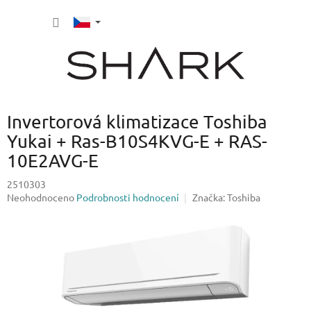
Přejít
NÁKUP
na
obsah
KOŠÍK
Invertorová klimatizace Toshiba
Yukai + Ras-B10S4KVG-E + RAS-
10E2AVG-E
2510303
Průměrné
Neohodnoceno
Podrobnosti hodnocení
Značka:
Toshiba
hodnocení
produktu
je
0,0
z
5
hvězdiček.