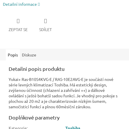
Detailní informace
ZEPTAT SE
SDÍLET
Popis
Diskuze
Detailní popis produktu
Yukai+ Ras-B10S4KVG-E / RAS-10E2AVG-E je součástí nové
série levných klimatizací Toshiba. Má estetický design,
zvýšenou účinnost (chlazení a zahřívání ++) a dálkové
ovládání s ještě bohatší sadou funkcí. Je vhodný pro pokoje s
plochou až 20 m2 a je charakterizován nízkým šumem,
samočisticí funkcí a plnou 60měsíční zárukou.
Doplňkové parametry
Kategorie
:
Toshiba