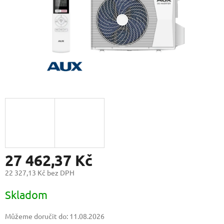
27 462,37 Kč
22 327,13 Kč bez DPH
Měrná
Skladom
cena:
Můžeme doručit do:
11.08.2026