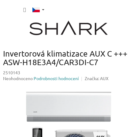
Přejít
NÁKUP
na
obsah
KOŠÍK
Invertorová klimatizace AUX C +++
ASW-H18E3A4/CAR3DI-C7
2510143
Průměrné
Neohodnoceno
Podrobnosti hodnocení
Značka:
AUX
hodnocení
produktu
je
0,0
z
5
hvězdiček.