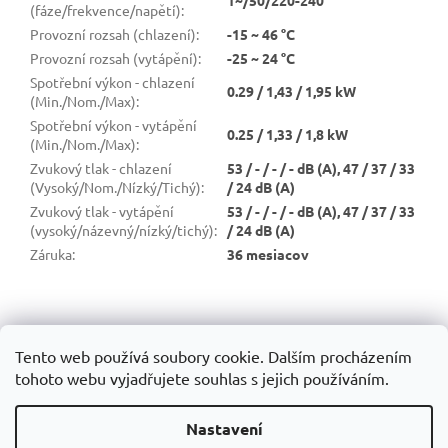
(fáze/frekvence/napětí)
:
Provozní rozsah (chlazení)
:
-15 ~ 46 °C
Provozní rozsah (vytápění)
:
-25 ~ 24 °C
Spotřební výkon - chlazení
0.29 / 1,43 / 1,95 kW
(Min./Nom./Max)
:
Spotřební výkon - vytápění
0.25 / 1,33 / 1,8 kW
(Min./Nom./Max)
:
Zvukový tlak - chlazení
53 / - / - / - dB (A), 47 / 37 / 33
(Vysoký/Nom./Nízký/Tichý)
:
/ 24 dB (A)
Zvukový tlak - vytápění
53 / - / - / - dB (A), 47 / 37 / 33
(vysoký/názevný/nízký/tichý)
:
/ 24 dB (A)
Záruka
:
36 mesiacov
Z
á
Obchodní podmínky
Ochrana osobních údajů
p
Tento web používá soubory cookie. Dalším procházením
Možnosti dopravy a platby
Reklamační podmínky
a
tohoto webu vyjadřujete souhlas s jejich používáním.
Pozáruční servis
Vrácení zboží
+421 951 009 249
t
shop@shark.sk
í
Nastavení