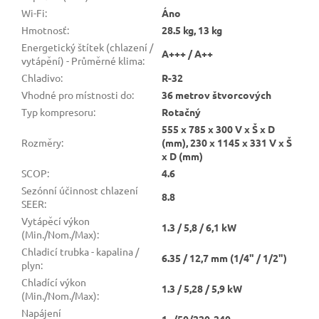
Wi-Fi
:
Áno
Hmotnosť
:
28.5 kg, 13 kg
Energetický štítek (chlazení /
A+++ / A++
vytápění) - Průměrné klima
:
Chladivo
:
R-32
Vhodné pro místnosti do
:
36 metrov štvorcových
Typ kompresoru
:
Rotačný
555 x 785 x 300 V x Š x D
Rozměry
:
(mm), 230 x 1145 x 331 V x Š
x D (mm)
SCOP
:
4.6
Sezónní účinnost chlazení
8.8
SEER
:
Vytápěcí výkon
1.3 / 5,8 / 6,1 kW
(Min./Nom./Max)
:
Chladicí trubka - kapalina /
6.35 / 12,7 mm (1/4" / 1/2")
plyn
:
Chladící výkon
1.3 / 5,28 / 5,9 kW
(Min./Nom./Max)
:
Napájení
1~/50/220-240